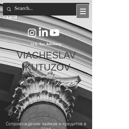
U.S. Tax Attorney
U.S. Tax Advisory
VIACHESLAV
KUTUZOV
Viacheslav S. Kutuzov
Сопровождение займов и кредитов в