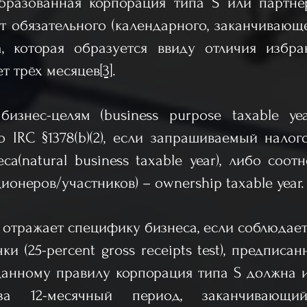
бразованная корпорация типа S или партне
т обязательного (календарного, заканчивающег
а, которая образуется ввиду отличия избра
т трёх месяцев
[3]
.
бизнес-целям (business purpose taxable ye
о IRC §1378(b)(2), если запрашиваемый нало
а(natural business taxable year), либо соо
неров/участников) – ownership taxable year. Tre
 отражает специфику бизнеса, если соблюдает
 (25-percent gross receipts test), предписанно
о данному правилу корпорация типа S должна 
за 12-месячный период, заканчивающи