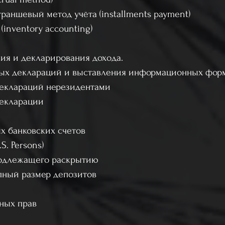
 траншевый метод учёта (installments payment)
 (inventory accounting)
ния и декларирования дохода.
овых деклараций и выставления информационных фор
 деклараций нерезидентами
декларации
ых банковских счетов
S. Persons)
 подлежащего раскрытию
пный размер депозитов
вных прав