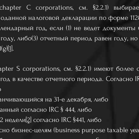
hapter C corporations, см. §2.2.1) выбир
поданной налоговой декларации по форме 1120
ендарный год, если (1) не ведет документы б
году, либо(3) отчетный период равен году, но
(g)
[1]
.
pter S corporations, см. §2.2.1) имеют боле
од в качестве отчетного периода. Согласно I
о
канчивающийся на 31-е декабря, либо
ранный согласно IRC § 444, либо
52 недели
[2]
согласно IRC §441, либо
сно бизнес-целям (business purpose taxable yea