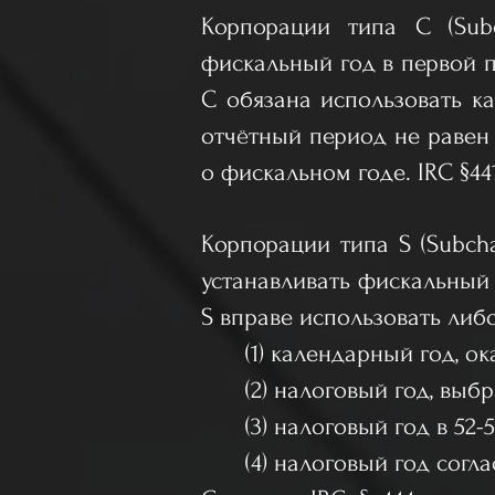
Корпорации типа С (Subc
фискальный год в первой 
С обязана использовать кал
отчётный период не равен 
о фискальном годе. IRC §441
Корпорации типа S (Subcha
устанавливать фискальный г
S вправе использовать либ
(1) календарный год, о
(2) налоговый год, выб
(3) налоговый год в 52-
(4) налоговый год согла