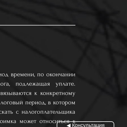
иод времени, по окончании
ога, подлежащая уплате.
вязываются к конкретному
алоговый период, в котором
скать с налогоплательщика
доимка может относиться к
◀ Консультация