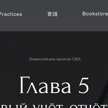
Bookstor
實踐
Practices
Энциклопедия налогов США
Глава 5
вый учёт, отчёт