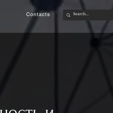
e
Contacts
ность и