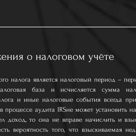
жения о налоговом учёте
о налога является налоговый период – пер
налоговая база и исчисляется сумма нал
алога и иные налоговые события всегда при
в процессе аудита IRSне может установить н
л доход, то она не вправе начислить и взы
есть вероятность того, что взыскиваемая не