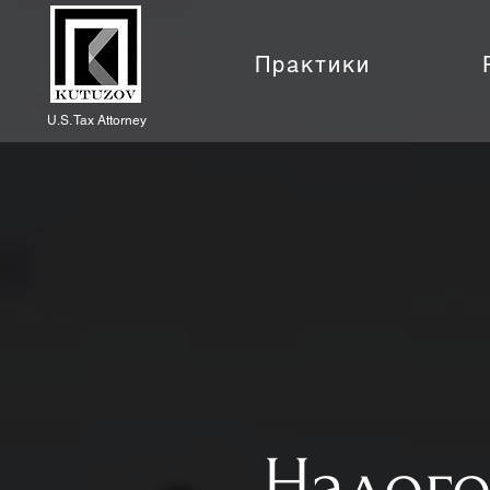
Практики
U.S. Tax Attorney
Налого