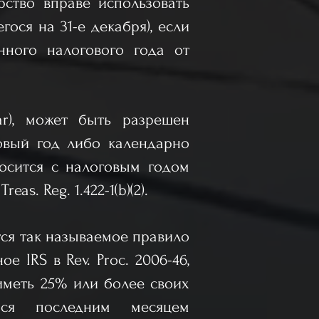
рство вправе использовать
ося на 31-е декабря), если
нного налогового года от
ar), может быть разрешен
говый год либо календарно
тносится с налоговым годом
as. Reg. 1.422-1(b)(2).
ся так называемое правило
е IRS в Rev. Proc. 2006-46,
иметь 25% или более своих
йся последним месяцем