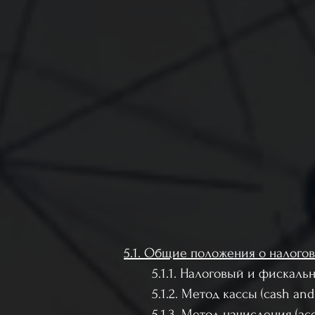
5.1. Общие положения о налого
5.1.1. Налоговый и фискальны
5.1.2. Метод кассы (cash an
5.1.3. Метод начисления (ac