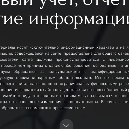
тие информаци
териалы носят исключительно информационный характер и не я
рмация, содержащаяся на сайте, предоставлена для общего озна
ьзователи сайта должны проконсультироваться с лицензир
, прежде чем принимать какие-либо решения, основанные на и
ндуем обращаться за консультациями к квалифицированны
вующую вашим конкретным обстоятельствам. Мы не несем от
нашего сайта, включая, но не ограничиваясь, финансовыми реш
ование информации с сайта осуществляется на ваш собственный ри
, имейте в виду, что законы и правила могут различаться в зави
отражать последние изменения законодательства. В связи с эт
 обращаться за помощью к профессионалам.