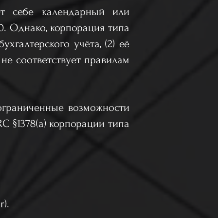
ает себе календарный или
. Однако, корпорация типа
ухгалтерского учёта, (2) её
 не соответствует правилам
е ограниченные возможности
RC §1378(a) корпорации типа
r).