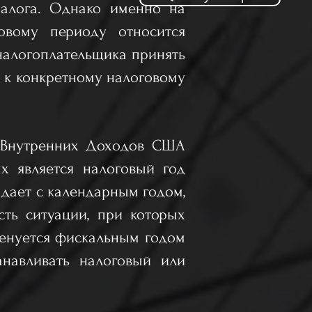
налога. Однако именно на
говому периоду относится
налогоплательщика принять
я к конкретному налоговому
е Внутренних Доходов США
х является налоговый год
адает с календарным годом,
сть ситуации, при которых
менуется фискальным годом
танавливать налоговый или