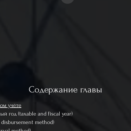
Содержание главы
вом учёте
й год (taxable and fiscal year)
d disbursement method)
crual method)