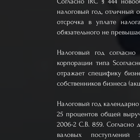
Согласно IRC § 444 новоо
налоговый год, отличный о
отсрочка в уплате налог
обязательного не превышае
Налоговый год согласно 
корпорации типа Sсогласн
отражает специфику бизнес
собственников бизнеса (акцио
Налоговый год календарно
25 процентов общей выручки
2006-2 C.B. 859. Согласн
валовых поступлений 