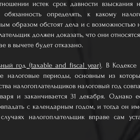
тношении истек срок давности взыскания 
 обязанность определять, к какому нало
ым образом обстоят дела и с возможностью 
лательщик должен доказать, что они относятс
ае в вычете будет отказано.
ный год (taxable and fiscal year)
. В Кодекс
ые налоговые периоды, основным из которы
инства налогоплательщиков налоговый год совп
нваря и заканчивается 31 декабря. Однако е
овпадать с календарным годом, и тогда он и
ых случаях налогоплательщик вправе сам ус